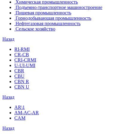
Химическая промышленность
Подъемно-транспортное машиностроение
Пищевая промышленность
Горнодобывающая промышленность
Нефтегазовая промышленность
Сельское хозяйство
Назад
RI-RMI
CR-CB
СRI-СRMI
U-UI-UMI
CBR
CBU
CBN R
CBN U
Назад
AR\1
AM-AC-AR
CAM
Назад