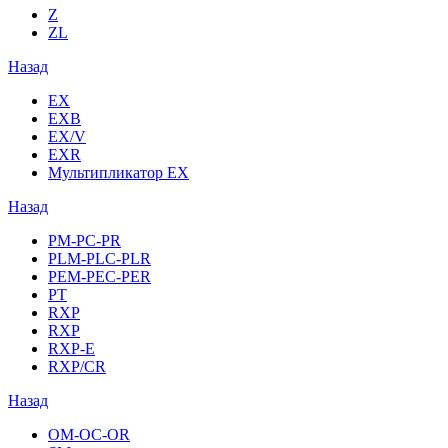
Z
ZL
Назад
EX
EXB
EX/V
EXR
Мультипликатор EX
Назад
PM-PC-PR
PLM-PLC-PLR
PEM-PEC-PER
PT
RXP
RXP
RXP-E
RXP/CR
Назад
OM-OC-OR