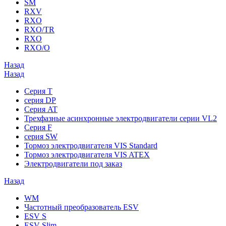
SM
RXV
RXO
RXO/TR
RXO
RXO/O
Назад
Назад
Серия T
серия DP
Серия AT
Трехфазные асинхронные электродвигатели серии VL2
Серия F
серия SW
Тормоз электродвигателя VIS Standard
Тормоз электродвигателя VIS ATEX
Электродвигатели под заказ
Назад
WM
Частотный преобразователь ESV
ESV S
ESV Slim