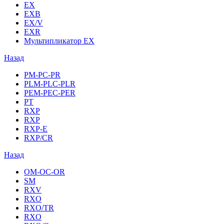
EX
EXB
EX/V
EXR
Мультипликатор EX
Назад
PM-PC-PR
PLM-PLC-PLR
PEM-PEC-PER
PT
RXP
RXP
RXP-E
RXP/CR
Назад
OM-OC-OR
SM
RXV
RXO
RXO/TR
RXO