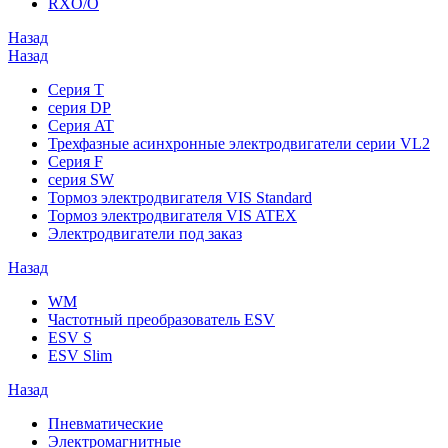
RXO/O
Назад
Назад
Серия T
серия DP
Серия AT
Трехфазные асинхронные электродвигатели серии VL2
Серия F
серия SW
Тормоз электродвигателя VIS Standard
Тормоз электродвигателя VIS ATEX
Электродвигатели под заказ
Назад
WM
Частотный преобразователь ESV
ESV S
ESV Slim
Назад
Пневматические
Электромагнитные