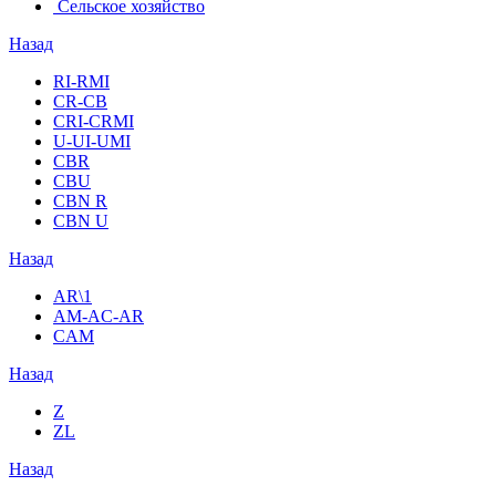
Сельское хозяйство
Назад
RI-RMI
CR-CB
СRI-СRMI
U-UI-UMI
CBR
CBU
CBN R
CBN U
Назад
AR\1
AM-AC-AR
CAM
Назад
Z
ZL
Назад