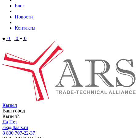
Блог
Новости
Контакты
0
0
0
Кызыл
Ваш город
Кызыл?
Да
Нет
ars@ttaars.ru
8 800 707-22-37