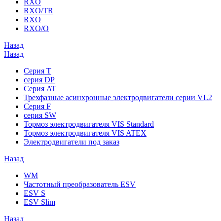
RXO
RXO/TR
RXO
RXO/O
Назад
Назад
Серия T
серия DP
Серия AT
Трехфазные асинхронные электродвигатели серии VL2
Серия F
серия SW
Тормоз электродвигателя VIS Standard
Тормоз электродвигателя VIS ATEX
Электродвигатели под заказ
Назад
WM
Частотный преобразователь ESV
ESV S
ESV Slim
Назад