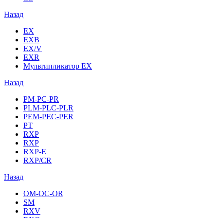
Назад
EX
EXB
EX/V
EXR
Мультипликатор EX
Назад
PM-PC-PR
PLM-PLC-PLR
PEM-PEC-PER
PT
RXP
RXP
RXP-E
RXP/CR
Назад
OM-OC-OR
SM
RXV