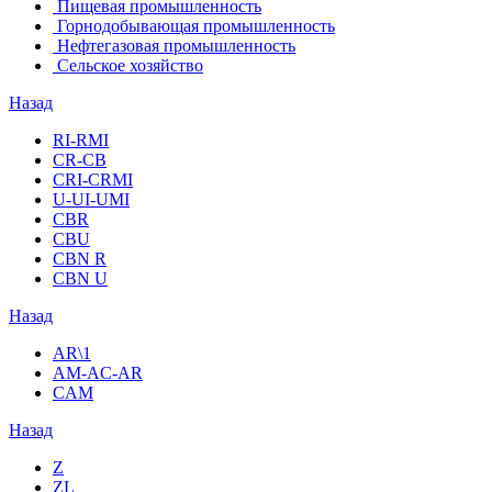
Пищевая промышленность
Горнодобывающая промышленность
Нефтегазовая промышленность
Сельское хозяйство
Назад
RI-RMI
CR-CB
СRI-СRMI
U-UI-UMI
CBR
CBU
CBN R
CBN U
Назад
AR\1
AM-AC-AR
CAM
Назад
Z
ZL